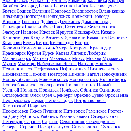
Архангельск
Астрахань
Ачинск
Балаково
Балашиха
Барнаул
Батайск
Белгород
Бердск
Березники
Бийск
Благовещенск
Братск
Брянск
Великий Новгород
Владивосток
Владикавказ
Владимир
Волгоград
Волгодонск
Волжский
Вологда
Воронеж
Грозный
Дербент
Дзержинск
Димитровград
Евпатория
Екатеринбург
Елец
Ессентуки
Железногорск
Златоуст
Иваново
Ижевск
Иркутск
Йошкар-Ола
Казань
Калининград
Калуга
Каменск-Уральский
Камышин
Каспийск
Кемерово
Керчь
Киров
Кисловодск
Ковров
Коломна
Комсомольск-на-Амуре
Кострома
Краснодар
Красноярск
Курган
Курск
Кызыл
Липецк
Люберцы
Магнитогорск
Майкоп
Махачкала
Миасс
Москва
Мурманск
Муром
Мытищи
Набережные Челны
Назрань
Нальчик
Невинномысск
Нефтекамск
Нефтеюганск
Нижневартовск
Нижнекамск
Нижний Новгород
Нижний Тагил
Новокузнецк
Новокуйбышевск
Новомосковск
Новороссийск
Новосибирск
Новочебоксарск
Новочеркасск
Новошахтинск
Новый
Уренгой
Ногинск
Норильск
Ноябрьск
Обнинск
Одинцово
Октябрьский
Омск
Орел
Оренбург
Орехово-Зуево
Орск
Пенза
Первоуральск
Пермь
Петрозаводск
Петропавловск-
Камчатский
Подольск
Прокопьевск
Псков
Пушкино
Пятигорск
Раменское
Ростов-
на-Дону
Рубцовск
Рыбинск
Рязань
Салават
Самара
Санкт-
Петербург
Саранск
Саратов
Севастополь
Северодвинск
Северск
Сергиев Посад
Серпухов
Симферополь
Смоленск