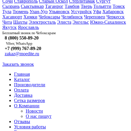
Сочи
Ставрополь
Старый Оскол
Стерлитамак
Сургут
Сызрань
Сыктывкар
Таганрог
Тамбов
Тверь
Тольятти
Томск
Тула
Тюмень
Улан-Удэ
Ульяновск
Уссурийск
Уфа
Хабаровск
Хасавюрт
Химки
Чебоксары
Челябинск
Череповец
Черкесск
Чита
Шахты
Электросталь
Элиста
Энгельс
Южно-Сахалинск
Якутск
Ярославль
Чебоксарам
Бесплатный звонок по
8 (800) 550-89-20
Viber, WhatsApp
+7 (999) 767-89-20
zakaz@moedite.ru
Заказать звонок
Главная
Каталог
Производители
Оплата
Доставка
Сетка размеров
О Компании
Новости
О нас пишут
Отзывы
Условия работы