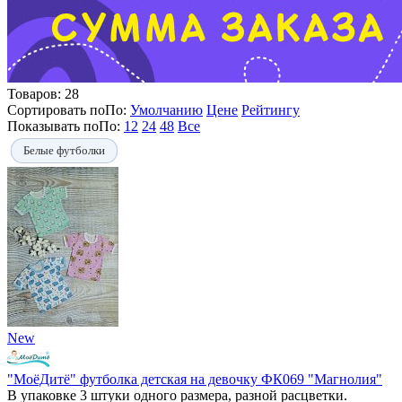
Товаров:
28
Сортировать по
По
:
Умолчанию
Цене
Рейтингу
Показывать по
По
:
12
24
48
Все
Белые футболки
New
"МоёДитё" футболка детская на девочку ФК069 "Магнолия"
В упаковке 3 штуки одного размера, разной расцветки.