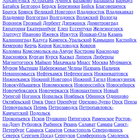
Архангельск
Астрахань
Ачинск
Балаково
Балашиха
Барнаул
Батайск
Белгород
Бердск
Березники
Бийск
Благовещенск
Братск
Брянск
Великий Новгород
Владивосток
Владикавказ
Владимир
Волгоград
Волгодонск
Волжский
Вологда
Воронеж
Грозный
Дербент
Дзержинск
Димитровград
Евпатория
Екатеринбург
Елец
Ессентуки
Железногорск
Златоуст
Иваново
Ижевск
Иркутск
Йошкар-Ола
Казань
Калининград
Калуга
Каменск-Уральский
Камышин
Каспийск
Кемерово
Керчь
Киров
Кисловодск
Ковров
Коломна
Комсомольск-на-Амуре
Кострома
Краснодар
Красноярск
Курган
Курск
Кызыл
Липецк
Люберцы
Магнитогорск
Майкоп
Махачкала
Миасс
Москва
Мурманск
Муром
Мытищи
Набережные Челны
Назрань
Нальчик
Невинномысск
Нефтекамск
Нефтеюганск
Нижневартовск
Нижнекамск
Нижний Новгород
Нижний Тагил
Новокузнецк
Новокуйбышевск
Новомосковск
Новороссийск
Новосибирск
Новочебоксарск
Новочеркасск
Новошахтинск
Новый
Уренгой
Ногинск
Норильск
Ноябрьск
Обнинск
Одинцово
Октябрьский
Омск
Орел
Оренбург
Орехово-Зуево
Орск
Пенза
Первоуральск
Пермь
Петрозаводск
Петропавловск-
Камчатский
Подольск
Прокопьевск
Псков
Пушкино
Пятигорск
Раменское
Ростов-
на-Дону
Рубцовск
Рыбинск
Рязань
Салават
Самара
Санкт-
Петербург
Саранск
Саратов
Севастополь
Северодвинск
Северск
Сергиев Посад
Серпухов
Симферополь
Смоленск