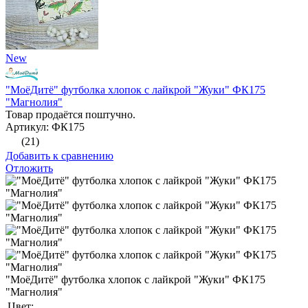
New
"МоёДитё" футболка хлопок с лайкрой "Жуки" ФК175
"Магнолия"
Товар продаётся поштучно.
Артикул: ФК175
(21)
Добавить к сравнению
Отложить
"МоёДитё" футболка хлопок с лайкрой "Жуки" ФК175
"Магнолия"
Цвет: