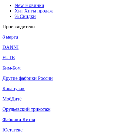
New
Новинки
Хит
Хиты продаж
%
Скидки
Производители
8 марта
DANNI
FUTE
Бим-Бом
Другие фабрики России
Карапузик
МоёДитё
Орудьевский трикотаж
Фабрики Китая
Юстатекс