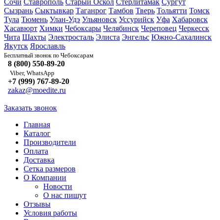
Сочи
Ставрополь
Старый Оскол
Стерлитамак
Сургут
Сызрань
Сыктывкар
Таганрог
Тамбов
Тверь
Тольятти
Томск
Тула
Тюмень
Улан-Удэ
Ульяновск
Уссурийск
Уфа
Хабаровск
Хасавюрт
Химки
Чебоксары
Челябинск
Череповец
Черкесск
Чита
Шахты
Электросталь
Элиста
Энгельс
Южно-Сахалинск
Якутск
Ярославль
Чебоксарам
Бесплатный звонок по
8 (800) 550-89-20
Viber, WhatsApp
+7 (999) 767-89-20
zakaz@moedite.ru
Заказать звонок
Главная
Каталог
Производители
Оплата
Доставка
Сетка размеров
О Компании
Новости
О нас пишут
Отзывы
Условия работы