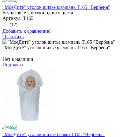
"МоёДитё" уголок шитьё шампань Т165 "Вербена"
В упаковке 2 штуки одного цвета.
Артикул: Т165
(12)
Добавить к сравнению
Отложить
"МоёДитё" уголок шитьё шампань Т165 "Вербена"
Нет в наличии
Под заказ
"МоёДитё" уголок шитьё белый Т165 "Вербена"