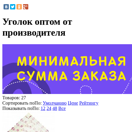
Уголок оптом от
производителя
Товаров:
27
Сортировать по
По
:
Умолчанию
Цене
Рейтингу
Показывать по
По
:
12
24
48
Все