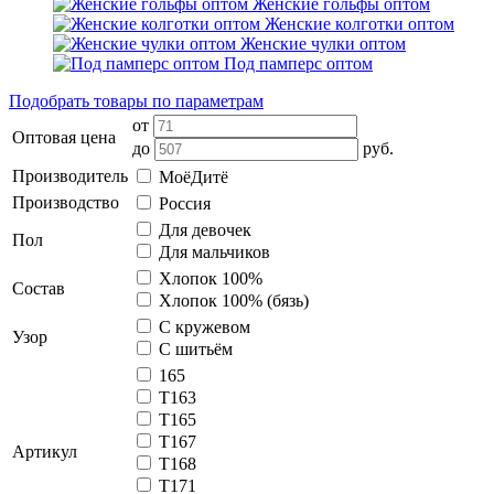
Женские гольфы оптом
Женские колготки оптом
Женские чулки оптом
Под памперс оптом
Подобрать товары по параметрам
от
Оптовая цена
до
руб.
Производитель
МоёДитё
Производство
Россия
Для девочек
Пол
Для мальчиков
Хлопок 100%
Состав
Хлопок 100% (бязь)
С кружевом
Узор
С шитьём
165
Т163
Т165
Т167
Артикул
Т168
Т171