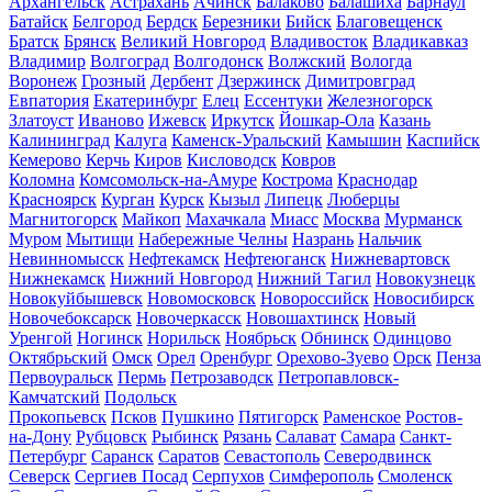
Архангельск
Астрахань
Ачинск
Балаково
Балашиха
Барнаул
Батайск
Белгород
Бердск
Березники
Бийск
Благовещенск
Братск
Брянск
Великий Новгород
Владивосток
Владикавказ
Владимир
Волгоград
Волгодонск
Волжский
Вологда
Воронеж
Грозный
Дербент
Дзержинск
Димитровград
Евпатория
Екатеринбург
Елец
Ессентуки
Железногорск
Златоуст
Иваново
Ижевск
Иркутск
Йошкар-Ола
Казань
Калининград
Калуга
Каменск-Уральский
Камышин
Каспийск
Кемерово
Керчь
Киров
Кисловодск
Ковров
Коломна
Комсомольск-на-Амуре
Кострома
Краснодар
Красноярск
Курган
Курск
Кызыл
Липецк
Люберцы
Магнитогорск
Майкоп
Махачкала
Миасс
Москва
Мурманск
Муром
Мытищи
Набережные Челны
Назрань
Нальчик
Невинномысск
Нефтекамск
Нефтеюганск
Нижневартовск
Нижнекамск
Нижний Новгород
Нижний Тагил
Новокузнецк
Новокуйбышевск
Новомосковск
Новороссийск
Новосибирск
Новочебоксарск
Новочеркасск
Новошахтинск
Новый
Уренгой
Ногинск
Норильск
Ноябрьск
Обнинск
Одинцово
Октябрьский
Омск
Орел
Оренбург
Орехово-Зуево
Орск
Пенза
Первоуральск
Пермь
Петрозаводск
Петропавловск-
Камчатский
Подольск
Прокопьевск
Псков
Пушкино
Пятигорск
Раменское
Ростов-
на-Дону
Рубцовск
Рыбинск
Рязань
Салават
Самара
Санкт-
Петербург
Саранск
Саратов
Севастополь
Северодвинск
Северск
Сергиев Посад
Серпухов
Симферополь
Смоленск