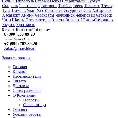
Сочи
Ставрополь
Старый Оскол
Стерлитамак
Сургут
Сызрань
Сыктывкар
Таганрог
Тамбов
Тверь
Тольятти
Томск
Тула
Тюмень
Улан-Удэ
Ульяновск
Уссурийск
Уфа
Хабаровск
Хасавюрт
Химки
Чебоксары
Челябинск
Череповец
Черкесск
Чита
Шахты
Электросталь
Элиста
Энгельс
Южно-Сахалинск
Якутск
Ярославль
Чебоксарам
Бесплатный звонок по
8 (800) 550-89-20
Viber, WhatsApp
+7 (999) 767-89-20
zakaz@moedite.ru
Заказать звонок
Главная
Каталог
Производители
Оплата
Доставка
Сетка размеров
О Компании
Новости
О нас пишут
Отзывы
Условия работы