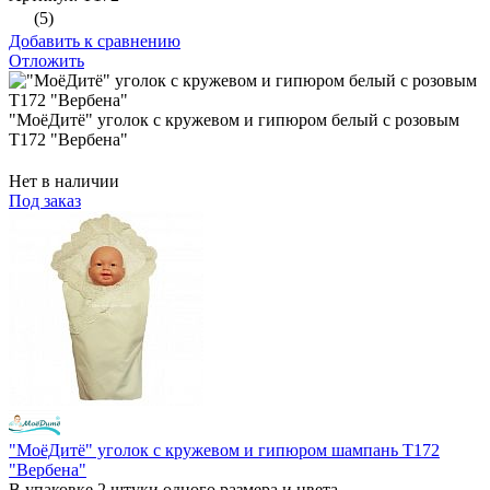
(5)
Добавить к сравнению
Отложить
"МоёДитё" уголок с кружевом и гипюром белый с розовым
Т172 "Вербена"
Нет в наличии
Под заказ
"МоёДитё" уголок с кружевом и гипюром шампань Т172
"Вербена"
В упаковке 2 штуки одного размера и цвета.