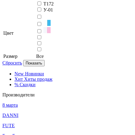
Т172
У-01
Цвет
Размер
Все
Сбросить
Показать
New
Новинки
Хит
Хиты продаж
%
Скидки
Производители
8 марта
DANNI
FUTE