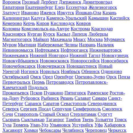
Воронеж
Грозный
Дербент
Дзержинск
Димитровград
Евпатория
Екатеринбург
Елец
Ессентуки
Железногорск
Златоуст
Иваново
Ижевск
Иркутск
Йошкар-Ола
Казань
Калининград
Калуга
Каменск-Уральский
Камышин
Каспийск
Кемерово
Керчь
Киров
Кисловодск
Ковров
Коломна
Комсомольск-на-Амуре
Кострома
Краснодар
Красноярск
Курган
Курск
Кызыл
Липецк
Люберцы
Магнитогорск
Майкоп
Махачкала
Миасс
Москва
Мурманск
Муром
Мытищи
Набережные Челны
Назрань
Нальчик
Невинномысск
Нефтекамск
Нефтеюганск
Нижневартовск
Нижнекамск
Нижний Новгород
Нижний Тагил
Новокузнецк
Новокуйбышевск
Новомосковск
Новороссийск
Новосибирск
Новочебоксарск
Новочеркасск
Новошахтинск
Новый
Уренгой
Ногинск
Норильск
Ноябрьск
Обнинск
Одинцово
Октябрьский
Омск
Орел
Оренбург
Орехово-Зуево
Орск
Пенза
Первоуральск
Пермь
Петрозаводск
Петропавловск-
Камчатский
Подольск
Прокопьевск
Псков
Пушкино
Пятигорск
Раменское
Ростов-
на-Дону
Рубцовск
Рыбинск
Рязань
Салават
Самара
Санкт-
Петербург
Саранск
Саратов
Севастополь
Северодвинск
Северск
Сергиев Посад
Серпухов
Симферополь
Смоленск
Сочи
Ставрополь
Старый Оскол
Стерлитамак
Сургут
Сызрань
Сыктывкар
Таганрог
Тамбов
Тверь
Тольятти
Томск
Тула
Тюмень
Улан-Удэ
Ульяновск
Уссурийск
Уфа
Хабаровск
Хасавюрт
Химки
Чебоксары
Челябинск
Череповец
Черкесск