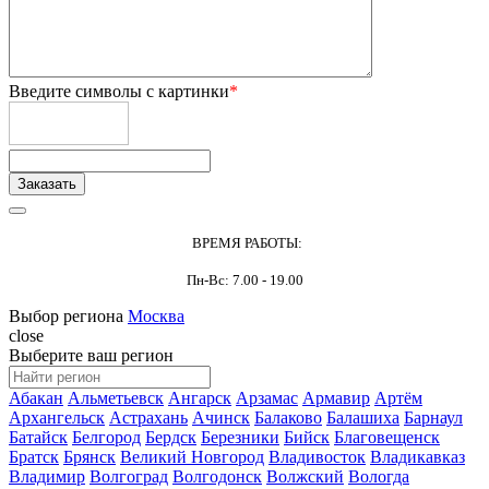
Введите символы с картинки
*
ВРЕМЯ РАБОТЫ:
Пн-Вс: 7.00 - 19.00
Выбор региона
Москва
close
Выберите ваш регион
Абакан
Альметьевск
Ангарск
Арзамас
Армавир
Артём
Архангельск
Астрахань
Ачинск
Балаково
Балашиха
Барнаул
Батайск
Белгород
Бердск
Березники
Бийск
Благовещенск
Братск
Брянск
Великий Новгород
Владивосток
Владикавказ
Владимир
Волгоград
Волгодонск
Волжский
Вологда