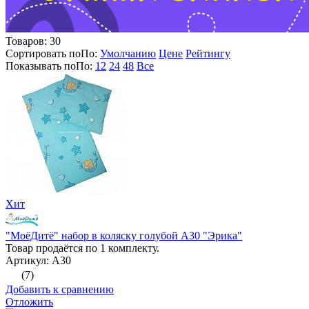
Товаров:
30
Сортировать по
По
:
Умолчанию
Цене
Рейтингу
Показывать по
По
:
12
24
48
Все
Хит
"МоёДитё" набор в коляску голубой А30 "Эрика"
Товар продаётся по 1 комплекту.
Артикул: А30
(7)
Добавить к сравнению
Отложить