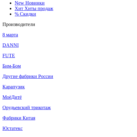
New
Новинки
Хит
Хиты продаж
%
Скидки
Производители
8 марта
DANNI
FUTE
Бим-Бом
Другие фабрики России
Карапузик
МоёДитё
Орудьевский трикотаж
Фабрики Китая
Юстатекс