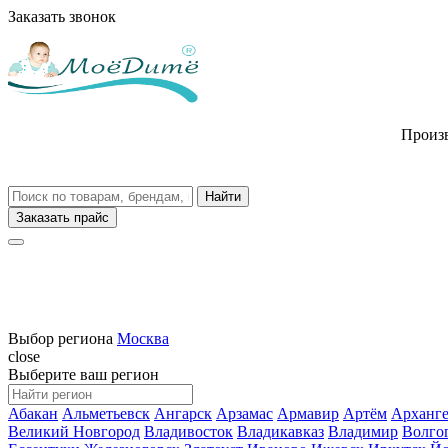
Заказать звонок
Произв
Заказать прайс
Выбор региона
Москва
close
Выберите ваш регион
Абакан
Альметьевск
Ангарск
Арзамас
Армавир
Артём
Арханге
Великий Новгород
Владивосток
Владикавказ
Владимир
Волго