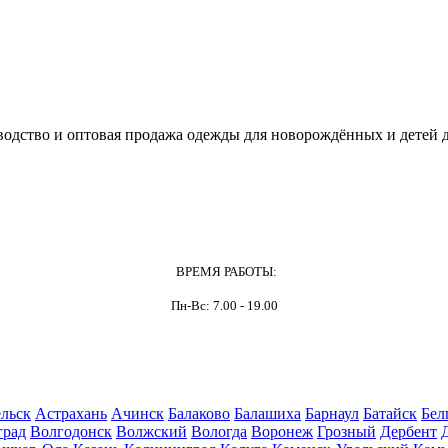
одство и оптовая продажа одежды для новорождённых и детей д
ВРЕМЯ РАБОТЫ:
Пн-Вс: 7.00 - 19.00
льск
Астрахань
Ачинск
Балаково
Балашиха
Барнаул
Батайск
Бел
град
Волгодонск
Волжский
Вологда
Воронеж
Грозный
Дербент