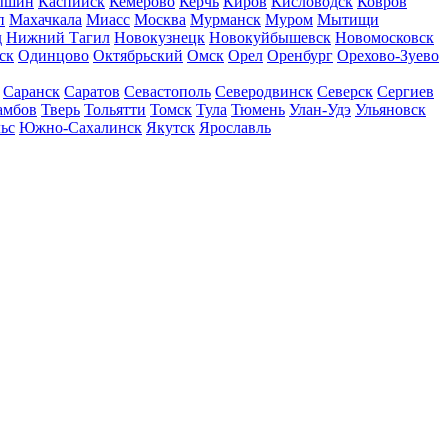
ышин
Каспийск
Кемерово
Керчь
Киров
Кисловодск
Ковров
п
Махачкала
Миасс
Москва
Мурманск
Муром
Мытищи
д
Нижний Тагил
Новокузнецк
Новокуйбышевск
Новомосковск
ск
Одинцово
Октябрьский
Омск
Орел
Оренбург
Орехово-Зуево
Саранск
Саратов
Севастополь
Северодвинск
Северск
Сергиев
амбов
Тверь
Тольятти
Томск
Тула
Тюмень
Улан-Удэ
Ульяновск
ьс
Южно-Сахалинск
Якутск
Ярославль