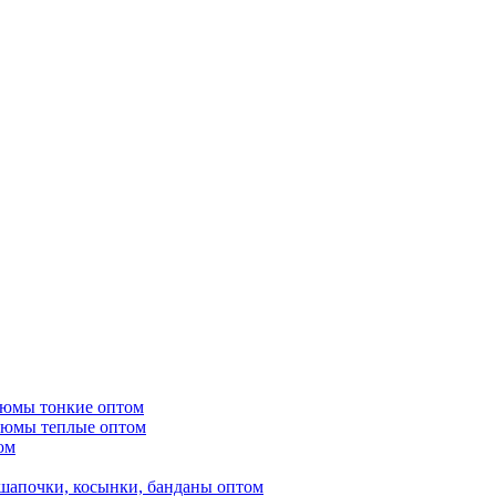
тюмы тонкие оптом
тюмы теплые оптом
ом
шапочки, косынки, банданы оптом