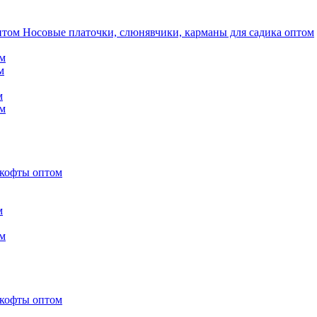
Носовые платочки, слюнявчики, карманы для садика оптом
м
м
м
м
 кофты оптом
м
м
 кофты оптом