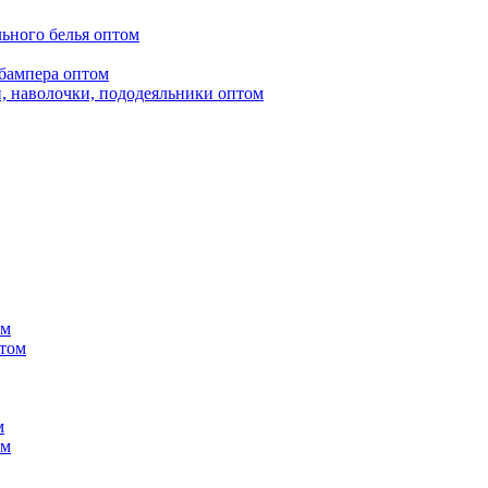
ьного белья оптом
бампера оптом
, наволочки, пододеяльники оптом
ом
птом
м
ом