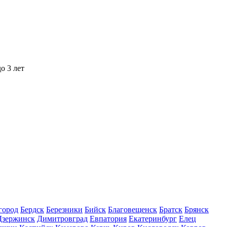
о 3 лет
город
Бердск
Березники
Бийск
Благовещенск
Братск
Брянск
Дзержинск
Димитровград
Евпатория
Екатеринбург
Елец