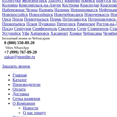
Ессентуки
Железногорск
Златоуст
Иваново
Ижевск
Иркутск
Йо
Коломна
Комсомольск-на-Амуре
Кострома
Краснодар
Краснояр
Набережные Челны
Назрань
Нальчик
Невинномысск
Нефтекам
Новороссийск
Новосибирск
Новочебоксарск
Новочеркасск
Но
Орск
Пенза
Первоуральск
Пермь
Петрозаводск
Петропавловск
Прокопьевск
Псков
Пушкино
Пятигорск
Раменское
Ростов-на-
Посад
Серпухов
Симферополь
Смоленск
Сочи
Ставрополь
Ста
Уссурийск
Уфа
Хабаровск
Хасавюрт
Химки
Чебоксары
Челяби
Чебоксарам
Бесплатный звонок по
8 (800) 550-89-20
Viber, WhatsApp
+7 (999) 767-89-20
zakaz@moedite.ru
Заказать звонок
Главная
Каталог
Производители
Оплата
Доставка
Сетка размеров
О Компании
Новости
О нас пишут