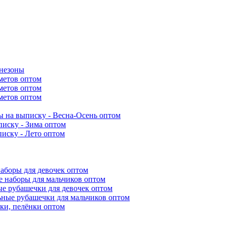
инезоны
метов оптом
метов оптом
метов оптом
 на выписку - Весна-Осень оптом
иску - Зима оптом
иску - Лето оптом
аборы для девочек оптом
 наборы для мальчиков оптом
е рубашечки для девочек оптом
ьные рубашечки для мальчиков оптом
ки, пелёнки оптом