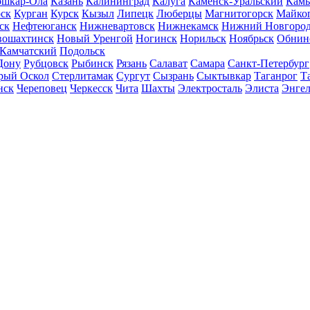
шкар-Ола
Казань
Калининград
Калуга
Каменск-Уральский
Кам
ск
Курган
Курск
Кызыл
Липецк
Люберцы
Магнитогорск
Майко
ск
Нефтеюганск
Нижневартовск
Нижнекамск
Нижний Новгоро
вошахтинск
Новый Уренгой
Ногинск
Норильск
Ноябрьск
Обнин
-Камчатский
Подольск
Дону
Рубцовск
Рыбинск
Рязань
Салават
Самара
Санкт-Петербург
рый Оскол
Стерлитамак
Сургут
Сызрань
Сыктывкар
Таганрог
Т
нск
Череповец
Черкесск
Чита
Шахты
Электросталь
Элиста
Энгел