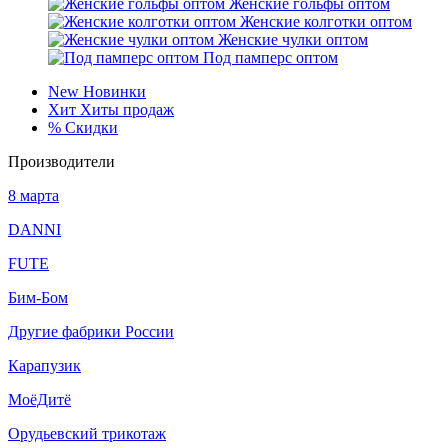
Женские гольфы оптом
Женские колготки оптом
Женские чулки оптом
Под памперс оптом
New
Новинки
Хит
Хиты продаж
%
Скидки
Производители
8 марта
DANNI
FUTE
Бим-Бом
Другие фабрики России
Карапузик
МоёДитё
Орудьевский трикотаж