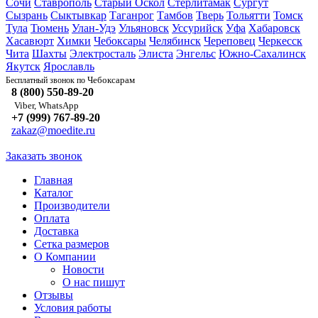
Сочи
Ставрополь
Старый Оскол
Стерлитамак
Сургут
Сызрань
Сыктывкар
Таганрог
Тамбов
Тверь
Тольятти
Томск
Тула
Тюмень
Улан-Удэ
Ульяновск
Уссурийск
Уфа
Хабаровск
Хасавюрт
Химки
Чебоксары
Челябинск
Череповец
Черкесск
Чита
Шахты
Электросталь
Элиста
Энгельс
Южно-Сахалинск
Якутск
Ярославль
Чебоксарам
Бесплатный звонок по
8 (800) 550-89-20
Viber, WhatsApp
+7 (999) 767-89-20
zakaz@moedite.ru
Заказать звонок
Главная
Каталог
Производители
Оплата
Доставка
Сетка размеров
О Компании
Новости
О нас пишут
Отзывы
Условия работы