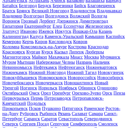
Архангельск
Астрахань
Ачинск
Балаково
Балашиха
Барнаул
Батайск
Белгород
Бердск
Березники
Бийск
Благовещенск
Братск
Брянск
Великий Новгород
Владивосток
Владикавказ
Владимир
Волгоград
Волгодонск
Волжский
Вологда
Воронеж
Грозный
Дербент
Дзержинск
Димитровград
Евпатория
Екатеринбург
Елец
Ессентуки
Железногорск
Златоуст
Иваново
Ижевск
Иркутск
Йошкар-Ола
Казань
Калининград
Калуга
Каменск-Уральский
Камышин
Каспийск
Кемерово
Керчь
Киров
Кисловодск
Ковров
Коломна
Комсомольск-на-Амуре
Кострома
Краснодар
Красноярск
Курган
Курск
Кызыл
Липецк
Люберцы
Магнитогорск
Майкоп
Махачкала
Миасс
Москва
Мурманск
Муром
Мытищи
Набережные Челны
Назрань
Нальчик
Невинномысск
Нефтекамск
Нефтеюганск
Нижневартовск
Нижнекамск
Нижний Новгород
Нижний Тагил
Новокузнецк
Новокуйбышевск
Новомосковск
Новороссийск
Новосибирск
Новочебоксарск
Новочеркасск
Новошахтинск
Новый
Уренгой
Ногинск
Норильск
Ноябрьск
Обнинск
Одинцово
Октябрьский
Омск
Орел
Оренбург
Орехово-Зуево
Орск
Пенза
Первоуральск
Пермь
Петрозаводск
Петропавловск-
Камчатский
Подольск
Прокопьевск
Псков
Пушкино
Пятигорск
Раменское
Ростов-
на-Дону
Рубцовск
Рыбинск
Рязань
Салават
Самара
Санкт-
Петербург
Саранск
Саратов
Севастополь
Северодвинск
Северск
Сергиев Посад
Серпухов
Симферополь
Смоленск