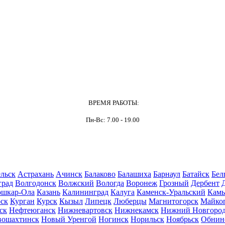
ВРЕМЯ РАБОТЫ:
Пн-Вс: 7.00 - 19.00
льск
Астрахань
Ачинск
Балаково
Балашиха
Барнаул
Батайск
Бел
град
Волгодонск
Волжский
Вологда
Воронеж
Грозный
Дербент
шкар-Ола
Казань
Калининград
Калуга
Каменск-Уральский
Кам
ск
Курган
Курск
Кызыл
Липецк
Люберцы
Магнитогорск
Майко
ск
Нефтеюганск
Нижневартовск
Нижнекамск
Нижний Новгоро
вошахтинск
Новый Уренгой
Ногинск
Норильск
Ноябрьск
Обнин