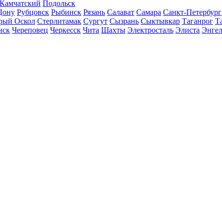
-Камчатский
Подольск
Дону
Рубцовск
Рыбинск
Рязань
Салават
Самара
Санкт-Петербург
рый Оскол
Стерлитамак
Сургут
Сызрань
Сыктывкар
Таганрог
Т
нск
Череповец
Черкесск
Чита
Шахты
Электросталь
Элиста
Энгел