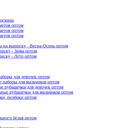
инезоны
метов оптом
метов оптом
метов оптом
 на выписку - Весна-Осень оптом
иску - Зима оптом
иску - Лето оптом
аборы для девочек оптом
 наборы для мальчиков оптом
е рубашечки для девочек оптом
ьные рубашечки для мальчиков оптом
ки, пелёнки оптом
ьного белья оптом