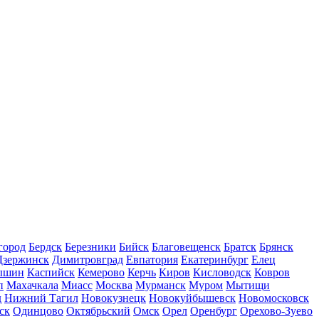
город
Бердск
Березники
Бийск
Благовещенск
Братск
Брянск
Дзержинск
Димитровград
Евпатория
Екатеринбург
Елец
ышин
Каспийск
Кемерово
Керчь
Киров
Кисловодск
Ковров
п
Махачкала
Миасс
Москва
Мурманск
Муром
Мытищи
д
Нижний Тагил
Новокузнецк
Новокуйбышевск
Новомосковск
ск
Одинцово
Октябрьский
Омск
Орел
Оренбург
Орехово-Зуево