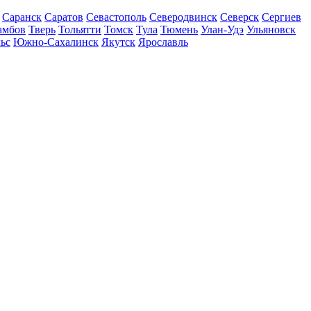
Саранск
Саратов
Севастополь
Северодвинск
Северск
Сергиев
амбов
Тверь
Тольятти
Томск
Тула
Тюмень
Улан-Удэ
Ульяновск
ьс
Южно-Сахалинск
Якутск
Ярославль