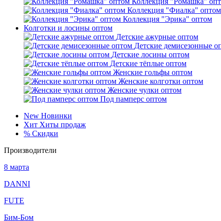
Коллекция "Ромашка" оп
Коллекция "Фиалка" оптом
Коллекция "Эрика" оптом
Колготки и лосины оптом
Детские ажурные оптом
Детские демисезонные о
Детские лосины оптом
Детские тёплые оптом
Женские гольфы оптом
Женские колготки оптом
Женские чулки оптом
Под памперс оптом
New
Новинки
Хит
Хиты продаж
%
Скидки
Производители
8 марта
DANNI
FUTE
Бим-Бом