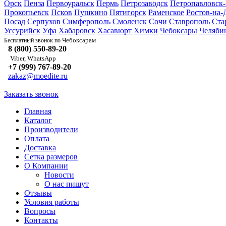
Орск
Пенза
Первоуральск
Пермь
Петрозаводск
Петропавловск
Прокопьевск
Псков
Пушкино
Пятигорск
Раменское
Ростов-на-
Посад
Серпухов
Симферополь
Смоленск
Сочи
Ставрополь
Ста
Уссурийск
Уфа
Хабаровск
Хасавюрт
Химки
Чебоксары
Челяби
Чебоксарам
Бесплатный звонок по
8 (800) 550-89-20
Viber, WhatsApp
+7 (999) 767-89-20
zakaz@moedite.ru
Заказать звонок
Главная
Каталог
Производители
Оплата
Доставка
Сетка размеров
О Компании
Новости
О нас пишут
Отзывы
Условия работы
Вопросы
Контакты