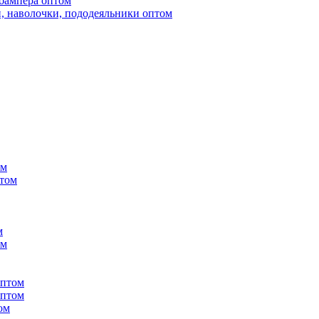
бампера оптом
, наволочки, пододеяльники оптом
ом
птом
м
ом
оптом
оптом
ом