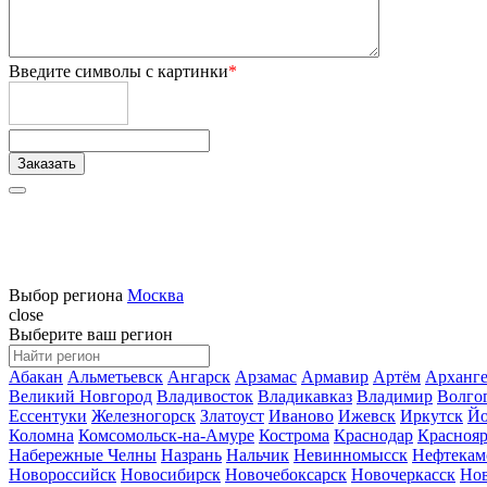
Введите символы с картинки
*
Выбор региона
Москва
close
Выберите ваш регион
Абакан
Альметьевск
Ангарск
Арзамас
Армавир
Артём
Арханге
Великий Новгород
Владивосток
Владикавказ
Владимир
Волго
Ессентуки
Железногорск
Златоуст
Иваново
Ижевск
Иркутск
Йо
Коломна
Комсомольск-на-Амуре
Кострома
Краснодар
Краснояр
Набережные Челны
Назрань
Нальчик
Невинномысск
Нефтекам
Новороссийск
Новосибирск
Новочебоксарск
Новочеркасск
Но