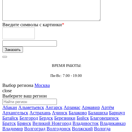
Введите символы с картинки
*
ВРЕМЯ РАБОТЫ:
Пн-Вс: 7.00 - 19.00
Выбор региона
Москва
close
Выберите ваш регион
Абакан
Альметьевск
Ангарск
Арзамас
Армавир
Артём
Архангельск
Астрахань
Ачинск
Балаково
Балашиха
Барнаул
Батайск
Белгород
Бердск
Березники
Бийск
Благовещенск
Братск
Брянск
Великий Новгород
Владивосток
Владикавказ
Владимир
Волгоград
Волгодонск
Волжский
Вологда