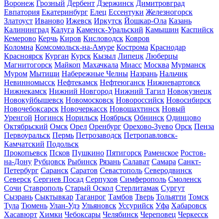
Воронеж
Грозный
Дербент
Дзержинск
Димитровград
Евпатория
Екатеринбург
Елец
Ессентуки
Железногорск
Златоуст
Иваново
Ижевск
Иркутск
Йошкар-Ола
Казань
Калининград
Калуга
Каменск-Уральский
Камышин
Каспийск
Кемерово
Керчь
Киров
Кисловодск
Ковров
Коломна
Комсомольск-на-Амуре
Кострома
Краснодар
Красноярск
Курган
Курск
Кызыл
Липецк
Люберцы
Магнитогорск
Майкоп
Махачкала
Миасс
Москва
Мурманск
Муром
Мытищи
Набережные Челны
Назрань
Нальчик
Невинномысск
Нефтекамск
Нефтеюганск
Нижневартовск
Нижнекамск
Нижний Новгород
Нижний Тагил
Новокузнецк
Новокуйбышевск
Новомосковск
Новороссийск
Новосибирск
Новочебоксарск
Новочеркасск
Новошахтинск
Новый
Уренгой
Ногинск
Норильск
Ноябрьск
Обнинск
Одинцово
Октябрьский
Омск
Орел
Оренбург
Орехово-Зуево
Орск
Пенза
Первоуральск
Пермь
Петрозаводск
Петропавловск-
Камчатский
Подольск
Прокопьевск
Псков
Пушкино
Пятигорск
Раменское
Ростов-
на-Дону
Рубцовск
Рыбинск
Рязань
Салават
Самара
Санкт-
Петербург
Саранск
Саратов
Севастополь
Северодвинск
Северск
Сергиев Посад
Серпухов
Симферополь
Смоленск
Сочи
Ставрополь
Старый Оскол
Стерлитамак
Сургут
Сызрань
Сыктывкар
Таганрог
Тамбов
Тверь
Тольятти
Томск
Тула
Тюмень
Улан-Удэ
Ульяновск
Уссурийск
Уфа
Хабаровск
Хасавюрт
Химки
Чебоксары
Челябинск
Череповец
Черкесск