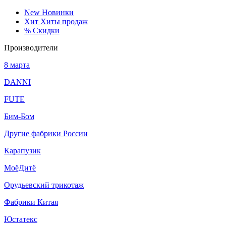
New
Новинки
Хит
Хиты продаж
%
Скидки
Производители
8 марта
DANNI
FUTE
Бим-Бом
Другие фабрики России
Карапузик
МоёДитё
Орудьевский трикотаж
Фабрики Китая
Юстатекс