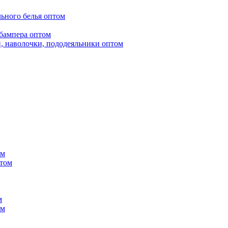
ьного белья оптом
бампера оптом
, наволочки, пододеяльники оптом
ом
птом
м
ом