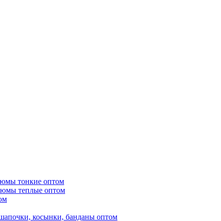
тюмы тонкие оптом
тюмы теплые оптом
ом
шапочки, косынки, банданы оптом