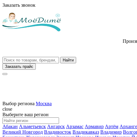
Заказать звонок
Произв
Заказать прайс
Выбор региона
Москва
close
Выберите ваш регион
Абакан
Альметьевск
Ангарск
Арзамас
Армавир
Артём
Арханге
Великий Новгород
Владивосток
Владикавказ
Владимир
Волго