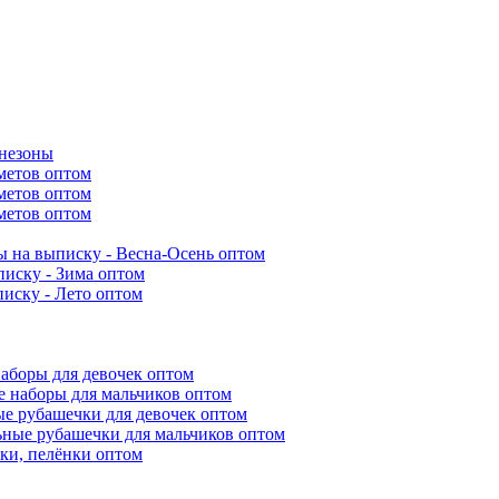
инезоны
метов оптом
метов оптом
метов оптом
 на выписку - Весна-Осень оптом
иску - Зима оптом
иску - Лето оптом
аборы для девочек оптом
 наборы для мальчиков оптом
е рубашечки для девочек оптом
ьные рубашечки для мальчиков оптом
ки, пелёнки оптом