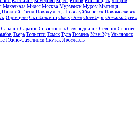
ышин
Каспийск
Кемерово
Керчь
Киров
Кисловодск
Ковров
п
Махачкала
Миасс
Москва
Мурманск
Муром
Мытищи
д
Нижний Тагил
Новокузнецк
Новокуйбышевск
Новомосковск
ск
Одинцово
Октябрьский
Омск
Орел
Оренбург
Орехово-Зуево
Саранск
Саратов
Севастополь
Северодвинск
Северск
Сергиев
амбов
Тверь
Тольятти
Томск
Тула
Тюмень
Улан-Удэ
Ульяновск
ьс
Южно-Сахалинск
Якутск
Ярославль