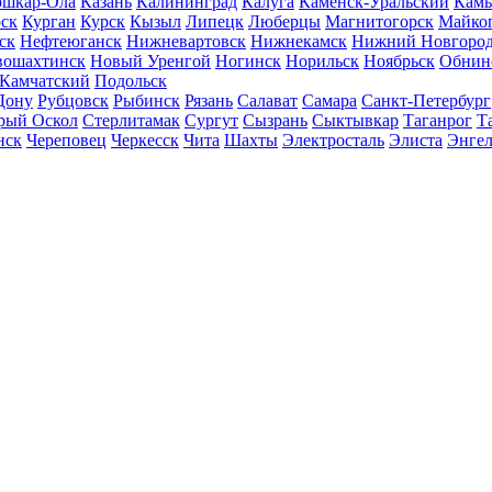
шкар-Ола
Казань
Калининград
Калуга
Каменск-Уральский
Кам
ск
Курган
Курск
Кызыл
Липецк
Люберцы
Магнитогорск
Майко
ск
Нефтеюганск
Нижневартовск
Нижнекамск
Нижний Новгоро
вошахтинск
Новый Уренгой
Ногинск
Норильск
Ноябрьск
Обнин
-Камчатский
Подольск
Дону
Рубцовск
Рыбинск
Рязань
Салават
Самара
Санкт-Петербург
рый Оскол
Стерлитамак
Сургут
Сызрань
Сыктывкар
Таганрог
Т
нск
Череповец
Черкесск
Чита
Шахты
Электросталь
Элиста
Энгел