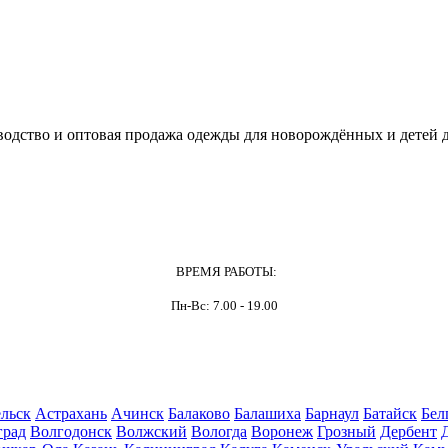
одство и оптовая продажа одежды для новорождённых и детей д
ВРЕМЯ РАБОТЫ:
Пн-Вс: 7.00 - 19.00
льск
Астрахань
Ачинск
Балаково
Балашиха
Барнаул
Батайск
Бел
град
Волгодонск
Волжский
Вологда
Воронеж
Грозный
Дербент