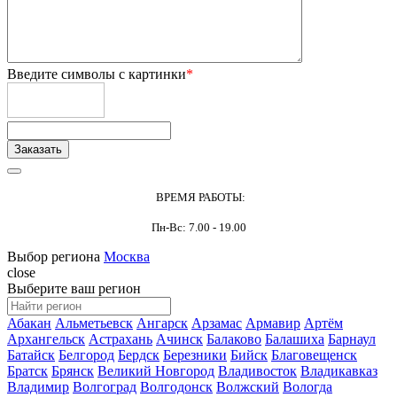
Введите символы с картинки
*
ВРЕМЯ РАБОТЫ:
Пн-Вс: 7.00 - 19.00
Выбор региона
Москва
close
Выберите ваш регион
Абакан
Альметьевск
Ангарск
Арзамас
Армавир
Артём
Архангельск
Астрахань
Ачинск
Балаково
Балашиха
Барнаул
Батайск
Белгород
Бердск
Березники
Бийск
Благовещенск
Братск
Брянск
Великий Новгород
Владивосток
Владикавказ
Владимир
Волгоград
Волгодонск
Волжский
Вологда