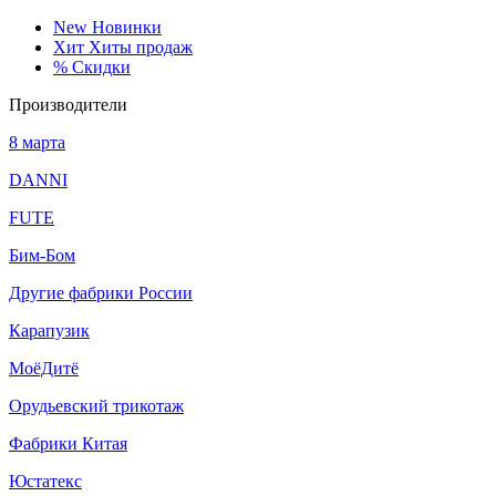
New
Новинки
Хит
Хиты продаж
%
Скидки
Производители
8 марта
DANNI
FUTE
Бим-Бом
Другие фабрики России
Карапузик
МоёДитё
Орудьевский трикотаж
Фабрики Китая
Юстатекс