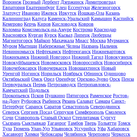
Воронеж
Грозный
Дербент
Дзержинск
Димитровград
Евпатория
Екатеринбург
Елец
Ессентуки
Железногорск
Златоуст
Иваново
Ижевск
Иркутск
Йошкар-Ола
Казань
Калининград
Калуга
Каменск-Уральский
Камышин
Каспийск
Кемерово
Керчь
Киров
Кисловодск
Ковров
Коломна
Комсомольск-на-Амуре
Кострома
Краснодар
Красноярск
Курган
Курск
Кызыл
Липецк
Люберцы
Магнитогорск
Майкоп
Махачкала
Миасс
Москва
Мурманск
Муром
Мытищи
Набережные Челны
Назрань
Нальчик
Невинномысск
Нефтекамск
Нефтеюганск
Нижневартовск
Нижнекамск
Нижний Новгород
Нижний Тагил
Новокузнецк
Новокуйбышевск
Новомосковск
Новороссийск
Новосибирск
Новочебоксарск
Новочеркасск
Новошахтинск
Новый
Уренгой
Ногинск
Норильск
Ноябрьск
Обнинск
Одинцово
Октябрьский
Омск
Орел
Оренбург
Орехово-Зуево
Орск
Пенза
Первоуральск
Пермь
Петрозаводск
Петропавловск-
Камчатский
Подольск
Прокопьевск
Псков
Пушкино
Пятигорск
Раменское
Ростов-
на-Дону
Рубцовск
Рыбинск
Рязань
Салават
Самара
Санкт-
Петербург
Саранск
Саратов
Севастополь
Северодвинск
Северск
Сергиев Посад
Серпухов
Симферополь
Смоленск
Сочи
Ставрополь
Старый Оскол
Стерлитамак
Сургут
Сызрань
Сыктывкар
Таганрог
Тамбов
Тверь
Тольятти
Томск
Тула
Тюмень
Улан-Удэ
Ульяновск
Уссурийск
Уфа
Хабаровск
Хасавюрт
Химки
Чебоксары
Челябинск
Череповец
Черкесск