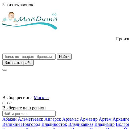
Заказать звонок
Произв
Заказать прайс
Выбор региона
Москва
close
Выберите ваш регион
Абакан
Альметьевск
Ангарск
Арзамас
Армавир
Артём
Арханге
Великий Новгород
Владивосток
Владикавказ
Владимир
Волго