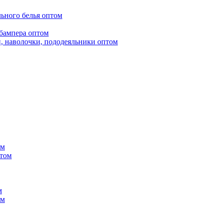
ьного белья оптом
бампера оптом
, наволочки, пододеяльники оптом
ом
птом
м
ом