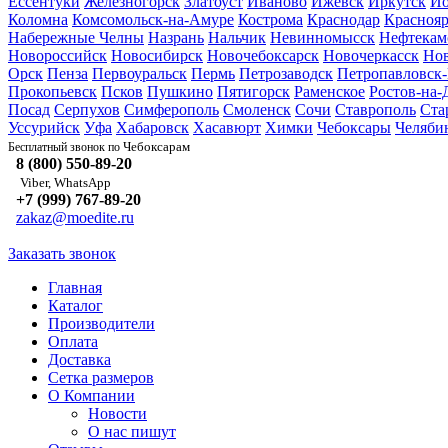
Ессентуки
Железногорск
Златоуст
Иваново
Ижевск
Иркутск
Йо
Коломна
Комсомольск-на-Амуре
Кострома
Краснодар
Краснояр
Набережные Челны
Назрань
Нальчик
Невинномысск
Нефтекам
Новороссийск
Новосибирск
Новочебоксарск
Новочеркасск
Но
Орск
Пенза
Первоуральск
Пермь
Петрозаводск
Петропавловск
Прокопьевск
Псков
Пушкино
Пятигорск
Раменское
Ростов-на-
Посад
Серпухов
Симферополь
Смоленск
Сочи
Ставрополь
Ста
Уссурийск
Уфа
Хабаровск
Хасавюрт
Химки
Чебоксары
Челяби
Чебоксарам
Бесплатный звонок по
8 (800) 550-89-20
Viber, WhatsApp
+7 (999) 767-89-20
zakaz@moedite.ru
Заказать звонок
Главная
Каталог
Производители
Оплата
Доставка
Сетка размеров
О Компании
Новости
О нас пишут