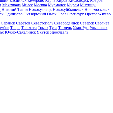
ышин
Каспийск
Кемерово
Керчь
Киров
Кисловодск
Ковров
п
Махачкала
Миасс
Москва
Мурманск
Муром
Мытищи
д
Нижний Тагил
Новокузнецк
Новокуйбышевск
Новомосковск
ск
Одинцово
Октябрьский
Омск
Орел
Оренбург
Орехово-Зуево
Саранск
Саратов
Севастополь
Северодвинск
Северск
Сергиев
амбов
Тверь
Тольятти
Томск
Тула
Тюмень
Улан-Удэ
Ульяновск
ьс
Южно-Сахалинск
Якутск
Ярославль