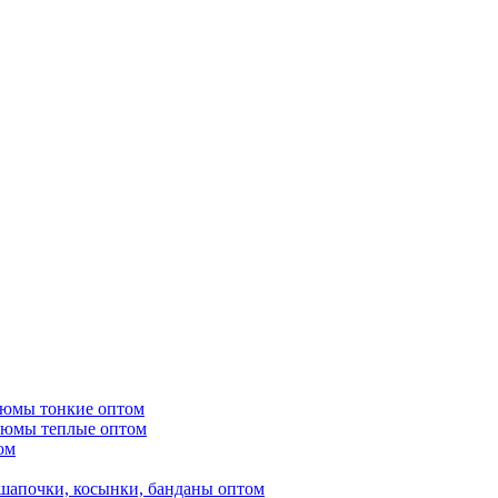
тюмы тонкие оптом
тюмы теплые оптом
ом
шапочки, косынки, банданы оптом