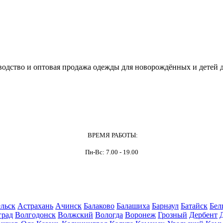
одство и оптовая продажа одежды для новорождённых и детей д
ВРЕМЯ РАБОТЫ:
Пн-Вс: 7.00 - 19.00
льск
Астрахань
Ачинск
Балаково
Балашиха
Барнаул
Батайск
Бел
град
Волгодонск
Волжский
Вологда
Воронеж
Грозный
Дербент