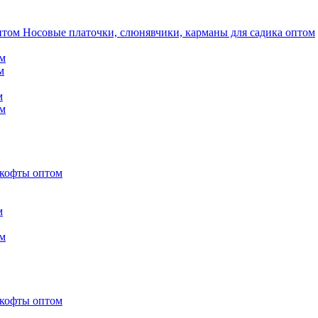
Носовые платочки, слюнявчики, карманы для садика оптом
м
м
м
м
 кофты оптом
м
м
 кофты оптом