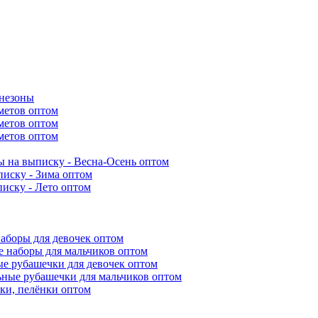
инезоны
метов оптом
метов оптом
метов оптом
 на выписку - Весна-Осень оптом
иску - Зима оптом
иску - Лето оптом
аборы для девочек оптом
 наборы для мальчиков оптом
е рубашечки для девочек оптом
ьные рубашечки для мальчиков оптом
ки, пелёнки оптом