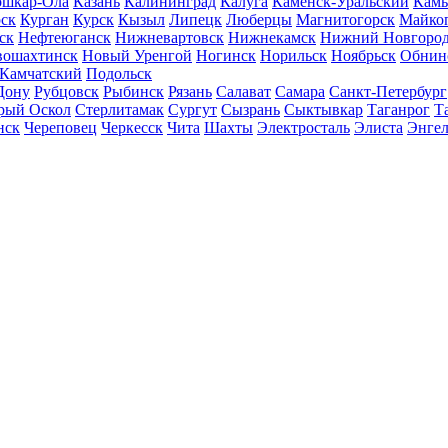
шкар-Ола
Казань
Калининград
Калуга
Каменск-Уральский
Кам
ск
Курган
Курск
Кызыл
Липецк
Люберцы
Магнитогорск
Майко
ск
Нефтеюганск
Нижневартовск
Нижнекамск
Нижний Новгоро
вошахтинск
Новый Уренгой
Ногинск
Норильск
Ноябрьск
Обнин
-Камчатский
Подольск
Дону
Рубцовск
Рыбинск
Рязань
Салават
Самара
Санкт-Петербург
рый Оскол
Стерлитамак
Сургут
Сызрань
Сыктывкар
Таганрог
Т
нск
Череповец
Черкесск
Чита
Шахты
Электросталь
Элиста
Энгел