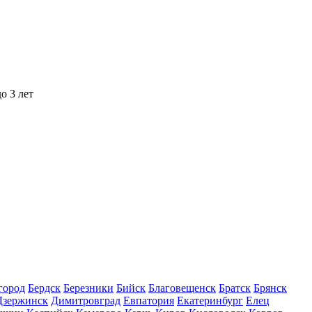
о 3 лет
город
Бердск
Березники
Бийск
Благовещенск
Братск
Брянск
Дзержинск
Димитровград
Евпатория
Екатеринбург
Елец