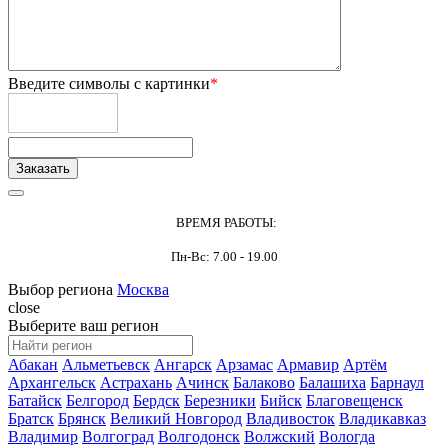
Введите символы с картинки
*
ВРЕМЯ РАБОТЫ:
Пн-Вс: 7.00 - 19.00
Выбор региона
Москва
close
Выберите ваш регион
Абакан
Альметьевск
Ангарск
Арзамас
Армавир
Артём
Архангельск
Астрахань
Ачинск
Балаково
Балашиха
Барнаул
Батайск
Белгород
Бердск
Березники
Бийск
Благовещенск
Братск
Брянск
Великий Новгород
Владивосток
Владикавказ
Владимир
Волгоград
Волгодонск
Волжский
Вологда