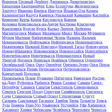
Воронеж
Грозный
Дербент
Дзержинск
Димитровград
Евпатория
Екатеринбург
Елец
Ессентуки
Железногорск
Златоуст
Иваново
Ижевск
Иркутск
Йошкар-Ола
Казань
Калининград
Калуга
Каменск-Уральский
Камышин
Каспийск
Кемерово
Керчь
Киров
Кисловодск
Ковров
Коломна
Комсомольск-на-Амуре
Кострома
Краснодар
Красноярск
Курган
Курск
Кызыл
Липецк
Люберцы
Магнитогорск
Майкоп
Махачкала
Миасс
Москва
Мурманск
Муром
Мытищи
Набережные Челны
Назрань
Нальчик
Невинномысск
Нефтекамск
Нефтеюганск
Нижневартовск
Нижнекамск
Нижний Новгород
Нижний Тагил
Новокузнецк
Новокуйбышевск
Новомосковск
Новороссийск
Новосибирск
Новочебоксарск
Новочеркасск
Новошахтинск
Новый
Уренгой
Ногинск
Норильск
Ноябрьск
Обнинск
Одинцово
Октябрьский
Омск
Орел
Оренбург
Орехово-Зуево
Орск
Пенза
Первоуральск
Пермь
Петрозаводск
Петропавловск-
Камчатский
Подольск
Прокопьевск
Псков
Пушкино
Пятигорск
Раменское
Ростов-
на-Дону
Рубцовск
Рыбинск
Рязань
Салават
Самара
Санкт-
Петербург
Саранск
Саратов
Севастополь
Северодвинск
Северск
Сергиев Посад
Серпухов
Симферополь
Смоленск
Сочи
Ставрополь
Старый Оскол
Стерлитамак
Сургут
Сызрань
Сыктывкар
Таганрог
Тамбов
Тверь
Тольятти
Томск
Тула
Тюмень
Улан-Удэ
Ульяновск
Уссурийск
Уфа
Хабаровск
Хасавюрт
Химки
Чебоксары
Челябинск
Череповец
Черкесск