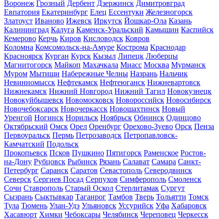
Воронеж
Грозный
Дербент
Дзержинск
Димитровград
Евпатория
Екатеринбург
Елец
Ессентуки
Железногорск
Златоуст
Иваново
Ижевск
Иркутск
Йошкар-Ола
Казань
Калининград
Калуга
Каменск-Уральский
Камышин
Каспийск
Кемерово
Керчь
Киров
Кисловодск
Ковров
Коломна
Комсомольск-на-Амуре
Кострома
Краснодар
Красноярск
Курган
Курск
Кызыл
Липецк
Люберцы
Магнитогорск
Майкоп
Махачкала
Миасс
Москва
Мурманск
Муром
Мытищи
Набережные Челны
Назрань
Нальчик
Невинномысск
Нефтекамск
Нефтеюганск
Нижневартовск
Нижнекамск
Нижний Новгород
Нижний Тагил
Новокузнецк
Новокуйбышевск
Новомосковск
Новороссийск
Новосибирск
Новочебоксарск
Новочеркасск
Новошахтинск
Новый
Уренгой
Ногинск
Норильск
Ноябрьск
Обнинск
Одинцово
Октябрьский
Омск
Орел
Оренбург
Орехово-Зуево
Орск
Пенза
Первоуральск
Пермь
Петрозаводск
Петропавловск-
Камчатский
Подольск
Прокопьевск
Псков
Пушкино
Пятигорск
Раменское
Ростов-
на-Дону
Рубцовск
Рыбинск
Рязань
Салават
Самара
Санкт-
Петербург
Саранск
Саратов
Севастополь
Северодвинск
Северск
Сергиев Посад
Серпухов
Симферополь
Смоленск
Сочи
Ставрополь
Старый Оскол
Стерлитамак
Сургут
Сызрань
Сыктывкар
Таганрог
Тамбов
Тверь
Тольятти
Томск
Тула
Тюмень
Улан-Удэ
Ульяновск
Уссурийск
Уфа
Хабаровск
Хасавюрт
Химки
Чебоксары
Челябинск
Череповец
Черкесск