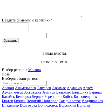
Введите символы с картинки
*
ВРЕМЯ РАБОТЫ:
Пн-Вс: 7.00 - 19.00
Выбор региона
Москва
close
Выберите ваш регион
Абакан
Альметьевск
Ангарск
Арзамас
Армавир
Артём
Архангельск
Астрахань
Ачинск
Балаково
Балашиха
Барнаул
Батайск
Белгород
Бердск
Березники
Бийск
Благовещенск
Братск
Брянск
Великий Новгород
Владивосток
Владикавказ
Владимир
Волгоград
Волгодонск
Волжский
Вологда