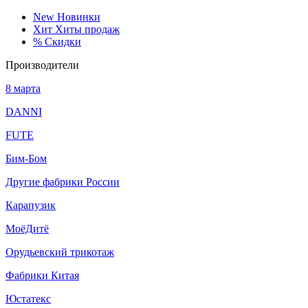
New
Новинки
Хит
Хиты продаж
%
Скидки
Производители
8 марта
DANNI
FUTE
Бим-Бом
Другие фабрики России
Карапузик
МоёДитё
Орудьевский трикотаж
Фабрики Китая
Юстатекс