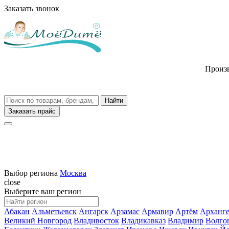
Заказать звонок
Произв
Заказать прайс
Выбор региона
Москва
close
Выберите ваш регион
Абакан
Альметьевск
Ангарск
Арзамас
Армавир
Артём
Арханге
Великий Новгород
Владивосток
Владикавказ
Владимир
Волго