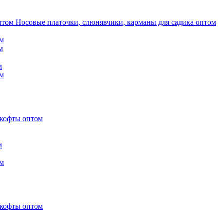
Носовые платочки, слюнявчики, карманы для садика оптом
м
м
м
м
 кофты оптом
м
м
 кофты оптом