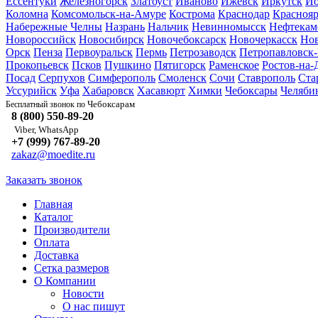
Ессентуки
Железногорск
Златоуст
Иваново
Ижевск
Иркутск
Йо
Коломна
Комсомольск-на-Амуре
Кострома
Краснодар
Краснояр
Набережные Челны
Назрань
Нальчик
Невинномысск
Нефтекам
Новороссийск
Новосибирск
Новочебоксарск
Новочеркасск
Но
Орск
Пенза
Первоуральск
Пермь
Петрозаводск
Петропавловск
Прокопьевск
Псков
Пушкино
Пятигорск
Раменское
Ростов-на-
Посад
Серпухов
Симферополь
Смоленск
Сочи
Ставрополь
Ста
Уссурийск
Уфа
Хабаровск
Хасавюрт
Химки
Чебоксары
Челяби
Чебоксарам
Бесплатный звонок по
8 (800) 550-89-20
Viber, WhatsApp
+7 (999) 767-89-20
zakaz@moedite.ru
Заказать звонок
Главная
Каталог
Производители
Оплата
Доставка
Сетка размеров
О Компании
Новости
О нас пишут