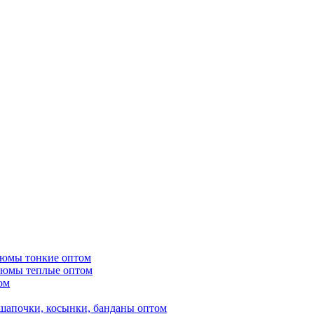
тюмы тонкие оптом
тюмы теплые оптом
ом
шапочки, косынки, банданы оптом