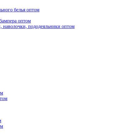
ьного белья оптом
бампера оптом
, наволочки, пододеяльники оптом
ом
птом
м
ом