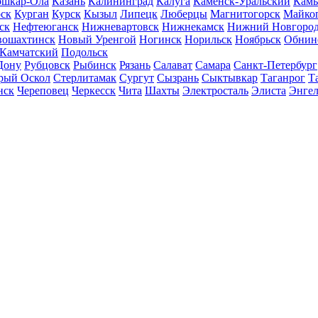
шкар-Ола
Казань
Калининград
Калуга
Каменск-Уральский
Кам
ск
Курган
Курск
Кызыл
Липецк
Люберцы
Магнитогорск
Майко
ск
Нефтеюганск
Нижневартовск
Нижнекамск
Нижний Новгоро
вошахтинск
Новый Уренгой
Ногинск
Норильск
Ноябрьск
Обнин
-Камчатский
Подольск
Дону
Рубцовск
Рыбинск
Рязань
Салават
Самара
Санкт-Петербург
рый Оскол
Стерлитамак
Сургут
Сызрань
Сыктывкар
Таганрог
Т
нск
Череповец
Черкесск
Чита
Шахты
Электросталь
Элиста
Энгел