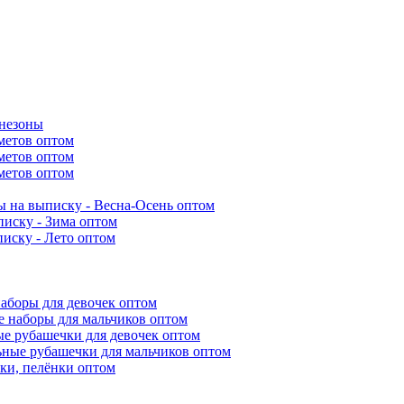
инезоны
метов оптом
метов оптом
метов оптом
 на выписку - Весна-Осень оптом
иску - Зима оптом
иску - Лето оптом
аборы для девочек оптом
 наборы для мальчиков оптом
е рубашечки для девочек оптом
ьные рубашечки для мальчиков оптом
ки, пелёнки оптом