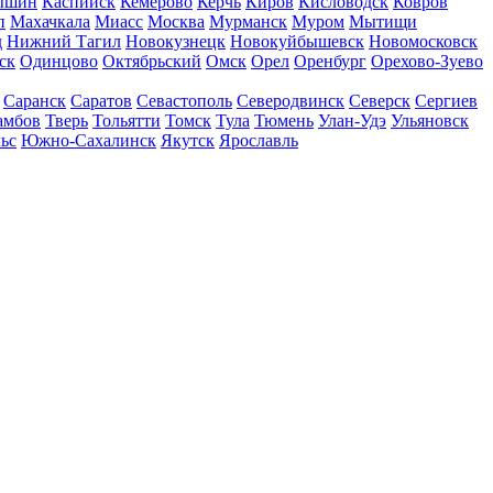
ышин
Каспийск
Кемерово
Керчь
Киров
Кисловодск
Ковров
п
Махачкала
Миасс
Москва
Мурманск
Муром
Мытищи
д
Нижний Тагил
Новокузнецк
Новокуйбышевск
Новомосковск
ск
Одинцово
Октябрьский
Омск
Орел
Оренбург
Орехово-Зуево
Саранск
Саратов
Севастополь
Северодвинск
Северск
Сергиев
амбов
Тверь
Тольятти
Томск
Тула
Тюмень
Улан-Удэ
Ульяновск
ьс
Южно-Сахалинск
Якутск
Ярославль