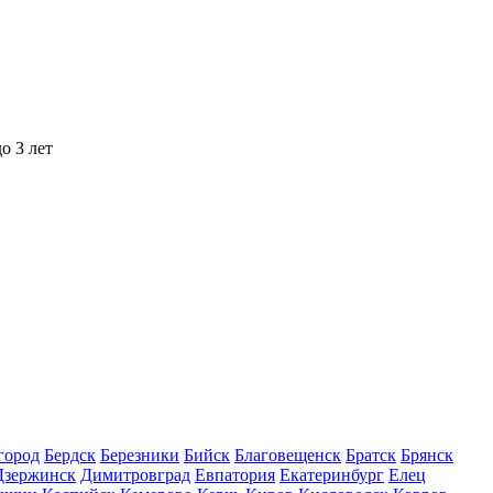
о 3 лет
город
Бердск
Березники
Бийск
Благовещенск
Братск
Брянск
Дзержинск
Димитровград
Евпатория
Екатеринбург
Елец