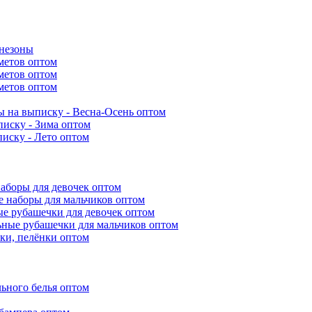
инезоны
метов оптом
метов оптом
метов оптом
 на выписку - Весна-Осень оптом
иску - Зима оптом
иску - Лето оптом
аборы для девочек оптом
 наборы для мальчиков оптом
е рубашечки для девочек оптом
ьные рубашечки для мальчиков оптом
ки, пелёнки оптом
ьного белья оптом