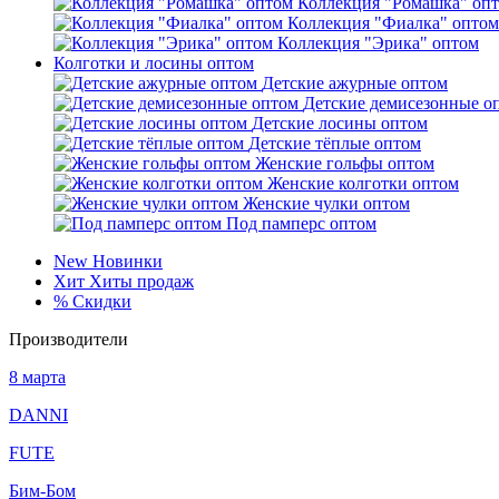
Коллекция "Ромашка" оп
Коллекция "Фиалка" оптом
Коллекция "Эрика" оптом
Колготки и лосины оптом
Детские ажурные оптом
Детские демисезонные о
Детские лосины оптом
Детские тёплые оптом
Женские гольфы оптом
Женские колготки оптом
Женские чулки оптом
Под памперс оптом
New
Новинки
Хит
Хиты продаж
%
Скидки
Производители
8 марта
DANNI
FUTE
Бим-Бом