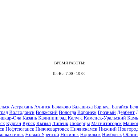
ВРЕМЯ РАБОТЫ:
Пн-Вс: 7.00 - 19.00
льск
Астрахань
Ачинск
Балаково
Балашиха
Барнаул
Батайск
Бел
град
Волгодонск
Волжский
Вологда
Воронеж
Грозный
Дербент
шкар-Ола
Казань
Калининград
Калуга
Каменск-Уральский
Кам
ск
Курган
Курск
Кызыл
Липецк
Люберцы
Магнитогорск
Майко
ск
Нефтеюганск
Нижневартовск
Нижнекамск
Нижний Новгоро
вошахтинск
Новый Уренгой
Ногинск
Норильск
Ноябрьск
Обнин