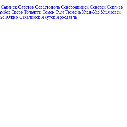
Саранск
Саратов
Севастополь
Северодвинск
Северск
Сергиев
амбов
Тверь
Тольятти
Томск
Тула
Тюмень
Улан-Удэ
Ульяновск
ьс
Южно-Сахалинск
Якутск
Ярославль