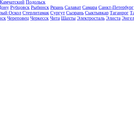
-Камчатский
Подольск
Дону
Рубцовск
Рыбинск
Рязань
Салават
Самара
Санкт-Петербург
рый Оскол
Стерлитамак
Сургут
Сызрань
Сыктывкар
Таганрог
Т
нск
Череповец
Черкесск
Чита
Шахты
Электросталь
Элиста
Энгел