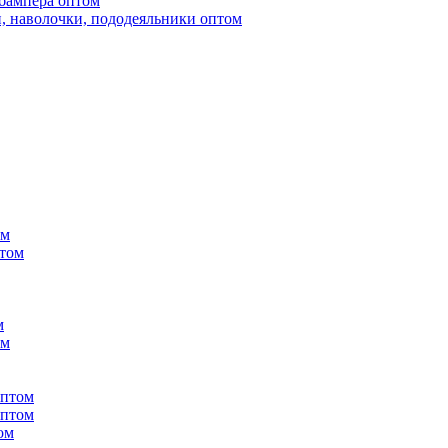
бампера оптом
, наволочки, пододеяльники оптом
ом
птом
м
ом
оптом
оптом
ом