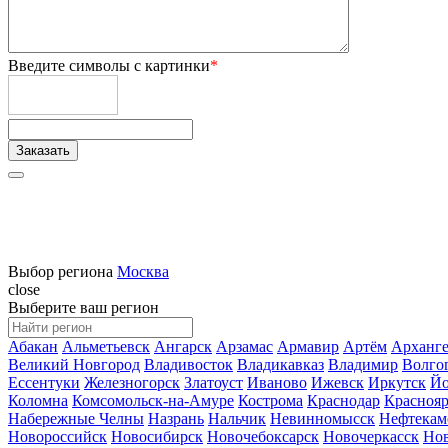
Введите символы с картинки
*
Выбор региона
Москва
close
Выберите ваш регион
Абакан
Альметьевск
Ангарск
Арзамас
Армавир
Артём
Арханге
Великий Новгород
Владивосток
Владикавказ
Владимир
Волго
Ессентуки
Железногорск
Златоуст
Иваново
Ижевск
Иркутск
Йо
Коломна
Комсомольск-на-Амуре
Кострома
Краснодар
Краснояр
Набережные Челны
Назрань
Нальчик
Невинномысск
Нефтекам
Новороссийск
Новосибирск
Новочебоксарск
Новочеркасск
Но