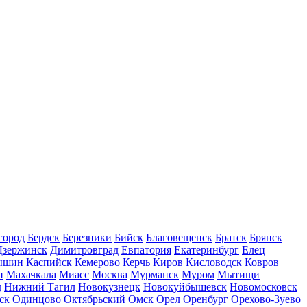
город
Бердск
Березники
Бийск
Благовещенск
Братск
Брянск
Дзержинск
Димитровград
Евпатория
Екатеринбург
Елец
ышин
Каспийск
Кемерово
Керчь
Киров
Кисловодск
Ковров
п
Махачкала
Миасс
Москва
Мурманск
Муром
Мытищи
д
Нижний Тагил
Новокузнецк
Новокуйбышевск
Новомосковск
ск
Одинцово
Октябрьский
Омск
Орел
Оренбург
Орехово-Зуево