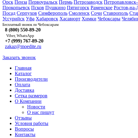
Орск
Пенза
Первоуральск
Пермь
Петрозаводск
Петропавловск
Прокопьевск
Псков
Пушкино
Пятигорск
Раменское
Ростов-на-
Посад
Серпухов
Симферополь
Смоленск
Сочи
Ставрополь
Ста
Уссурийск
Уфа
Хабаровск
Хасавюрт
Химки
Чебоксары
Челяби
Чебоксарам
Бесплатный звонок по
8 (800) 550-89-20
Viber, WhatsApp
+7 (999) 767-89-20
zakaz@moedite.ru
Заказать звонок
Главная
Каталог
Производители
Оплата
Доставка
Сетка размеров
О Компании
Новости
О нас пишут
Отзывы
Условия работы
Вопросы
Контакты