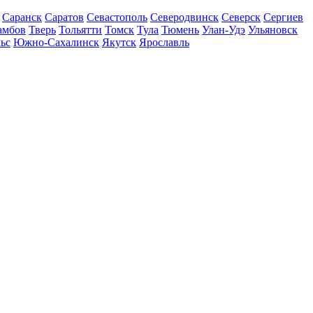
Саранск
Саратов
Севастополь
Северодвинск
Северск
Сергиев
амбов
Тверь
Тольятти
Томск
Тула
Тюмень
Улан-Удэ
Ульяновск
ьс
Южно-Сахалинск
Якутск
Ярославль