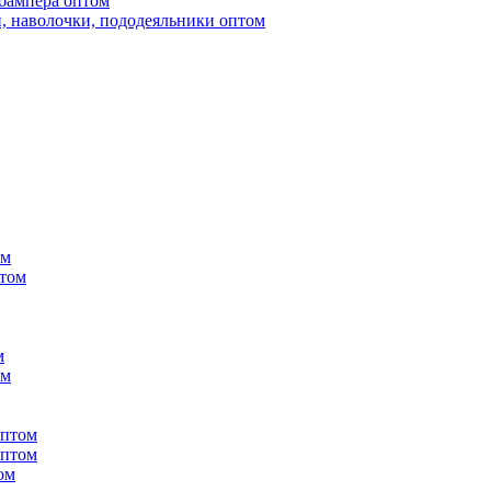
бампера оптом
, наволочки, пододеяльники оптом
ом
птом
м
ом
оптом
оптом
ом