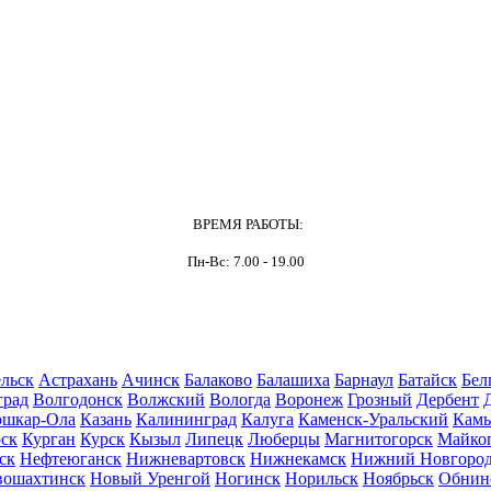
ВРЕМЯ РАБОТЫ:
Пн-Вс: 7.00 - 19.00
льск
Астрахань
Ачинск
Балаково
Балашиха
Барнаул
Батайск
Бел
град
Волгодонск
Волжский
Вологда
Воронеж
Грозный
Дербент
шкар-Ола
Казань
Калининград
Калуга
Каменск-Уральский
Кам
ск
Курган
Курск
Кызыл
Липецк
Люберцы
Магнитогорск
Майко
ск
Нефтеюганск
Нижневартовск
Нижнекамск
Нижний Новгоро
вошахтинск
Новый Уренгой
Ногинск
Норильск
Ноябрьск
Обнин