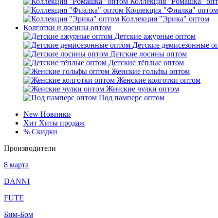
Коллекция "Ромашка" оп
Коллекция "Фиалка" оптом
Коллекция "Эрика" оптом
Колготки и лосины оптом
Детские ажурные оптом
Детские демисезонные о
Детские лосины оптом
Детские тёплые оптом
Женские гольфы оптом
Женские колготки оптом
Женские чулки оптом
Под памперс оптом
New
Новинки
Хит
Хиты продаж
%
Скидки
Производители
8 марта
DANNI
FUTE
Бим-Бом