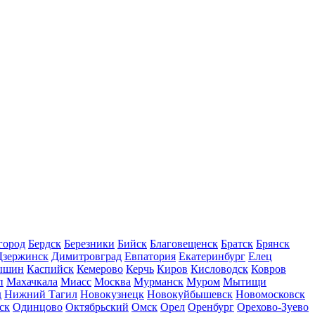
город
Бердск
Березники
Бийск
Благовещенск
Братск
Брянск
Дзержинск
Димитровград
Евпатория
Екатеринбург
Елец
ышин
Каспийск
Кемерово
Керчь
Киров
Кисловодск
Ковров
п
Махачкала
Миасс
Москва
Мурманск
Муром
Мытищи
д
Нижний Тагил
Новокузнецк
Новокуйбышевск
Новомосковск
ск
Одинцово
Октябрьский
Омск
Орел
Оренбург
Орехово-Зуево