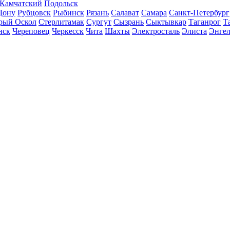
-Камчатский
Подольск
Дону
Рубцовск
Рыбинск
Рязань
Салават
Самара
Санкт-Петербург
рый Оскол
Стерлитамак
Сургут
Сызрань
Сыктывкар
Таганрог
Т
нск
Череповец
Черкесск
Чита
Шахты
Электросталь
Элиста
Энгел