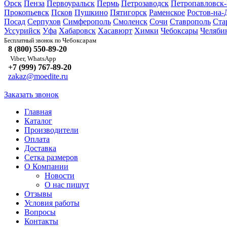
Орск
Пенза
Первоуральск
Пермь
Петрозаводск
Петропавловск
Прокопьевск
Псков
Пушкино
Пятигорск
Раменское
Ростов-на-
Посад
Серпухов
Симферополь
Смоленск
Сочи
Ставрополь
Ста
Уссурийск
Уфа
Хабаровск
Хасавюрт
Химки
Чебоксары
Челяби
Чебоксарам
Бесплатный звонок по
8 (800) 550-89-20
Viber, WhatsApp
+7 (999) 767-89-20
zakaz@moedite.ru
Заказать звонок
Главная
Каталог
Производители
Оплата
Доставка
Сетка размеров
О Компании
Новости
О нас пишут
Отзывы
Условия работы
Вопросы
Контакты