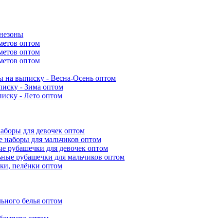
инезоны
метов оптом
метов оптом
метов оптом
 на выписку - Весна-Осень оптом
иску - Зима оптом
иску - Лето оптом
аборы для девочек оптом
 наборы для мальчиков оптом
е рубашечки для девочек оптом
ьные рубашечки для мальчиков оптом
ки, пелёнки оптом
ьного белья оптом