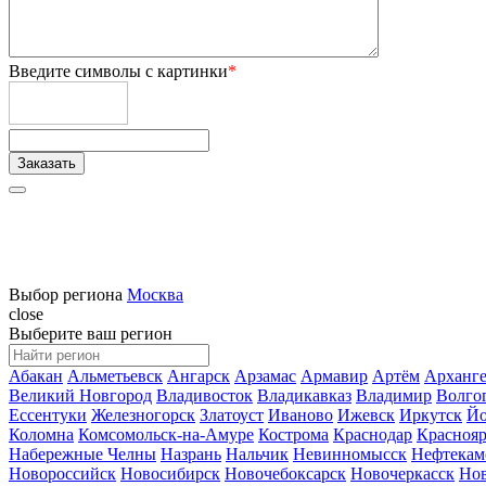
Введите символы с картинки
*
Выбор региона
Москва
close
Выберите ваш регион
Абакан
Альметьевск
Ангарск
Арзамас
Армавир
Артём
Арханге
Великий Новгород
Владивосток
Владикавказ
Владимир
Волго
Ессентуки
Железногорск
Златоуст
Иваново
Ижевск
Иркутск
Йо
Коломна
Комсомольск-на-Амуре
Кострома
Краснодар
Краснояр
Набережные Челны
Назрань
Нальчик
Невинномысск
Нефтекам
Новороссийск
Новосибирск
Новочебоксарск
Новочеркасск
Но