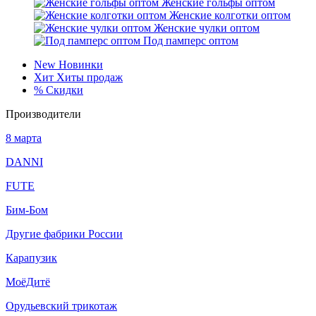
Женские гольфы оптом
Женские колготки оптом
Женские чулки оптом
Под памперс оптом
New
Новинки
Хит
Хиты продаж
%
Скидки
Производители
8 марта
DANNI
FUTE
Бим-Бом
Другие фабрики России
Карапузик
МоёДитё
Орудьевский трикотаж