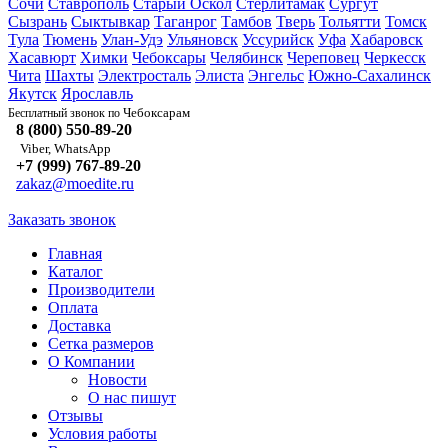
Сочи
Ставрополь
Старый Оскол
Стерлитамак
Сургут
Сызрань
Сыктывкар
Таганрог
Тамбов
Тверь
Тольятти
Томск
Тула
Тюмень
Улан-Удэ
Ульяновск
Уссурийск
Уфа
Хабаровск
Хасавюрт
Химки
Чебоксары
Челябинск
Череповец
Черкесск
Чита
Шахты
Электросталь
Элиста
Энгельс
Южно-Сахалинск
Якутск
Ярославль
Чебоксарам
Бесплатный звонок по
8 (800) 550-89-20
Viber, WhatsApp
+7 (999) 767-89-20
zakaz@moedite.ru
Заказать звонок
Главная
Каталог
Производители
Оплата
Доставка
Сетка размеров
О Компании
Новости
О нас пишут
Отзывы
Условия работы